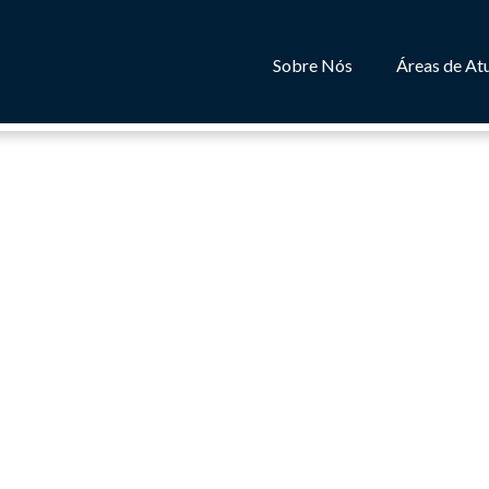
Sobre Nós
Áreas de At
s e a Nova Tabela do I