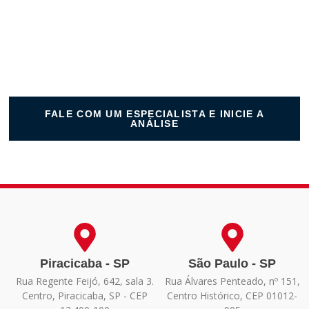
recuperação
da
sua
empresa.
FALE COM UM ESPECIALISTA E INICIE A
ANÁLISE
Piracicaba - SP
São Paulo - SP
Rua Regente Feijó, 642, sala 3.
Rua Álvares Penteado, nº 151,
Centro, Piracicaba, SP - CEP
Centro Histórico, CEP 01012-