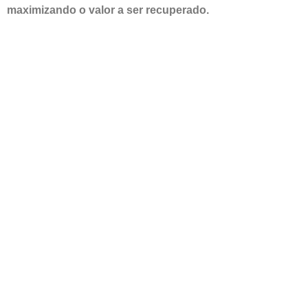
maximizando o valor a ser recuperado.
A
recuperação
de
créditos
tributários
é
uma
injeção
de
capital