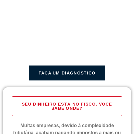
Identificamos, apuramos e monetizamos
créditos fiscais federais e estaduais dos
últimos 5 anos.
Trabalhamos com pagamento por êxito,
garantindo segurança e resultados.
FAÇA UM DIAGNÓSTICO
SEU DINHEIRO ESTÁ NO FISCO. VOCÊ
SABE ONDE?
Muitas empresas, devido à complexidade
tributária, acabam pagando impostos a mais ou